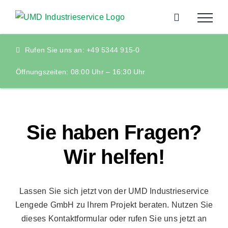
Zum
Inhalt
springen
Rufen Sie uns an: +49 5344 915-0
Öffnungszeiten: 08:00 Uhr – 16:30 Uhr
Sie haben Fragen?
Wir helfen!
Lassen Sie sich jetzt von der UMD Industrieservice
Lengede GmbH zu Ihrem Projekt beraten. Nutzen Sie
dieses Kontaktformular oder rufen Sie uns jetzt an